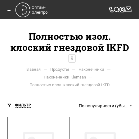
Оптим-

Электро
Полностью изол.
клоский гнездовой IKFD
9
—
—
—
Главная
Продукты
Наконечники
—
Наконечники Klemsan
Полностью изол. клоский гнездовой IKFD
ФИЛЬТР
По популярности (убывание)