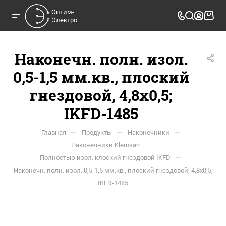
Оптим-

Электро
Наконечн. полн. изол.
0,5-1,5 мм.кв., плоский
гнездовой, 4,8х0,5;
IKFD-1485
—
—
—
Главная
Продукты
Наконечники
—
Наконечники Klemsan
—
Полностью изол. клоский гнездовой IKFD
Наконечн. полн. изол. 0,5-1,5 мм.кв., плоский гнездовой, 4,8х0,5;
IKFD-1485