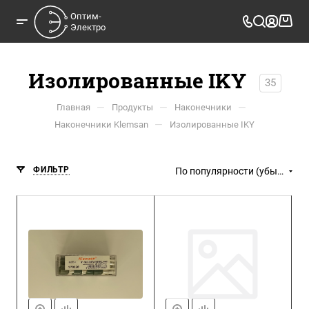
Оптим-

Электро
Изолированные IKY
35
—
—
—
Главная
Продукты
Наконечники
—
Наконечники Klemsan
Изолированные IKY
ФИЛЬТР
По популярности (убывание)