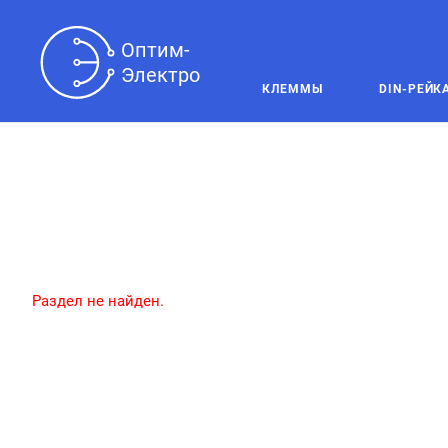
Оптим-

Электро
КЛЕММЫ
DIN-РЕЙК
Раздел не найден.