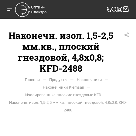
Оптим-

Электро
Наконечн. изол. 1,5-2,5
мм.кв., плоский
гнездовой, 4,8x0,8;
KFD-2488
—
—
—
Главная
Продукты
Наконечники
—
Наконечники Klemsan
—
Изолированные плоские гнездовые KFD
Наконечн. изол. 1,5-2,5 мм.кв., плоский гнездовой, 4,8x0,8; KFD-
2488