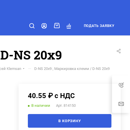
ПОДАТЬ ЗАЯВКУ
 D-NS 20x9
—
сей Klemsan
D-NS 20x9 ; Маркировка клемм / D-NS 20x9
40.55 ₽ с НДС
В наличии
Арт.
814150
В КОРЗИНУ