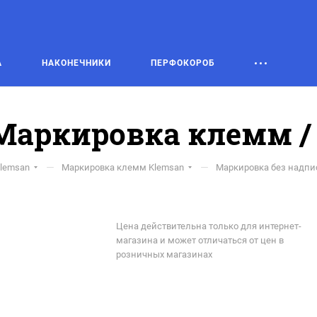
А
НАКОНЕЧНИКИ
ПЕРФОКОРОБ
 Маркировка клемм /
—
—
lemsan
Маркировка клемм Klemsan
Маркировка без надпи
Цена действительна только для интернет-
магазина и может отличаться от цен в
розничных магазинах