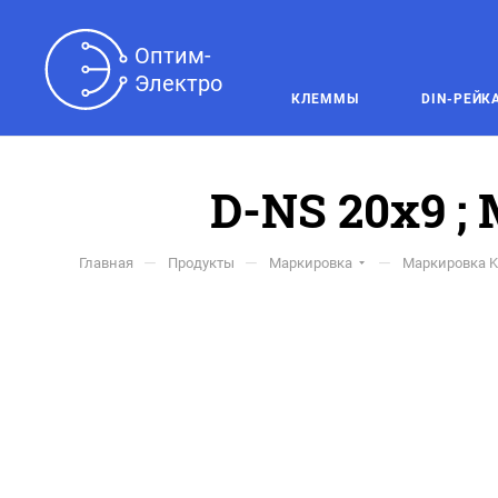
Оптим-

Электро
КЛЕММЫ
DIN-РЕЙК
D-NS 20x9 ;
—
—
—
Главная
Продукты
Маркировка
Маркировка K