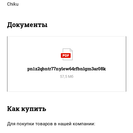
Chiku
Документы
pn1z2qbntr77nylew64rfbnlgm3ar08k
57,5 Мб
Как купить
Для покупки товаров в нашей компании: