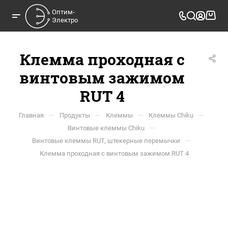
Оптим-

Электро
Клемма проходная с
винтовым зажимом
RUT 4
—
—
—
—
Главная
Продукты
Клеммы
Клеммы Chiku
—
Винтовые клеммы Chiku
—
Винтовые клеммы RUT, штекерные перемычки
Клемма проходная с винтовым зажимом RUT 4