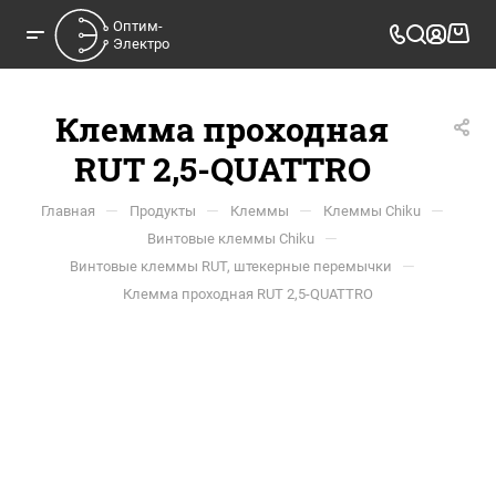
Оптим-

Электро
Клемма проходная
RUT 2,5-QUATTRO
—
—
—
—
Главная
Продукты
Клеммы
Клеммы Chiku
—
Винтовые клеммы Chiku
—
Винтовые клеммы RUT, штекерные перемычки
Клемма проходная RUT 2,5-QUATTRO