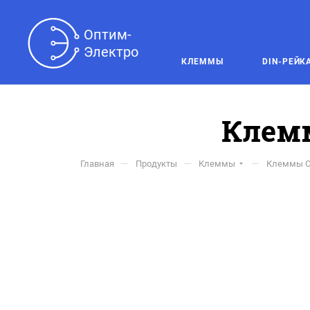
Оптим-

Электро
КЛЕММЫ
DIN-РЕЙК
Клемм
—
—
—
Главная
Продукты
Клеммы
Клеммы C