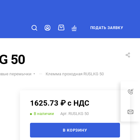
ПОДАТЬ ЗАЯВКУ
G 50
—
овые перемычки
Клемма проходная RUSLKG 50
1625.73 ₽ с НДС
В наличии
Арт.
RUSLKG 50
В КОРЗИНУ