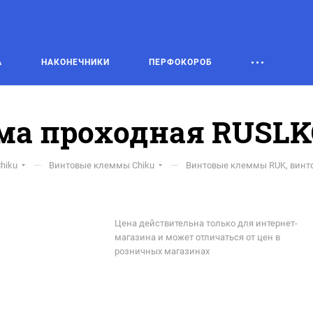
А
НАКОНЕЧНИКИ
ПЕРФОКОРОБ
а проходная RUSLK
—
—
hiku
Винтовые клеммы Chiku
Винтовые клеммы RUK, винт
Цена действительна только для интернет-
магазина и может отличаться от цен в
розничных магазинах