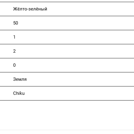
Жёлто-зелёный
50
1
2
0
Земля
Chiku