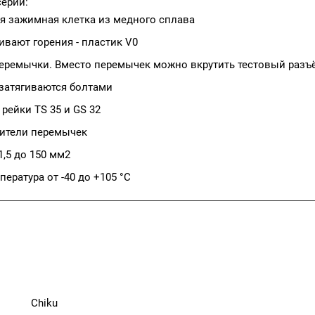
ерии:
я зажимная клетка из медного сплава
вают горения - пластик V0
еремычки. Вместо перемычек можно вкрутить тестовый разъ
затягиваются болтами
 рейки TS 35 и GS 32
лители перемычек
1,5 до 150 мм2
пература от -40 до +105 °C
Chiku