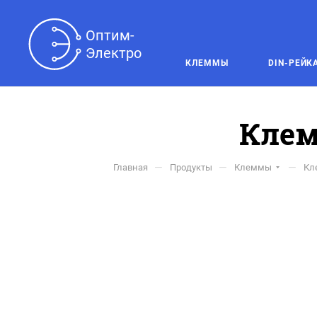
Оптим-

Электро
КЛЕММЫ
DIN-РЕЙК
Клем
—
—
—
Главная
Продукты
Клеммы
Кл