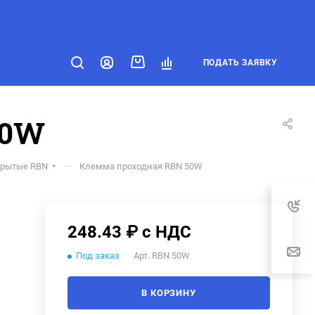
ПОДАТЬ ЗАЯВКУ
50W
—
крытые RBN
Клемма проходная RBN 50W
248.43 ₽ с НДС
Под заказ
Арт.
RBN 50W
В КОРЗИНУ