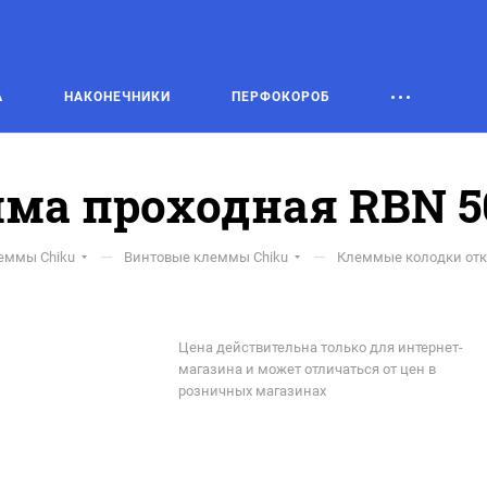
А
НАКОНЕЧНИКИ
ПЕРФОКОРОБ
ма проходная RBN 
—
—
еммы Chiku
Винтовые клеммы Chiku
Клеммые колодки от
Цена действительна только для интернет-
магазина и может отличаться от цен в
розничных магазинах