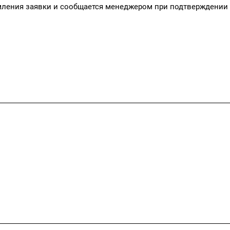
мления заявки и сообщается менеджером при подтверждении
Как купить
Политика ко
Соглашение 
Статьи
Публичная о
Каталоги
Контакты