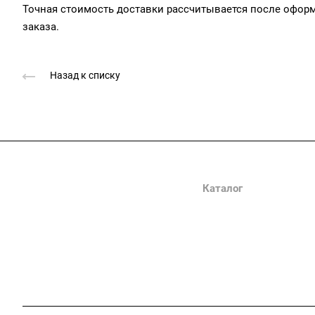
Точная стоимость доставки рассчитывается после офор
заказа.
Назад к списку
Компания
Каталог
О компании
Клеммы
Сертификаты
Наконечники
Вопрос-ответ
DIN-рейка
Реквизиты
Перфокороб
Запрессовочный крепёж