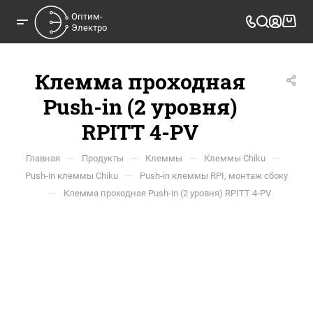
Оптим-

Электро
Клемма проходная
Push-in (2 уровня)
RPITT 4-PV
—
—
—
—
Главная
Продукты
Клеммы
Клеммы Chiku
—
Push-in клеммы Chiku
Push-in клеммы RPI, монтаж сбоку
—
Клемма проходная Push-in (2 уровня) RPITT 4-PV