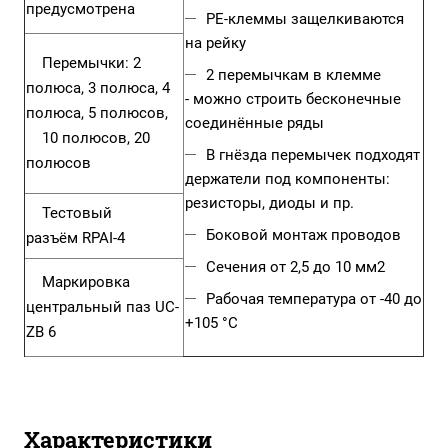
предусмотрена
PE-клеммы защелкиваются
на рейку
Перемычки:
2
2 перемычкам в клемме
полюса
,
3 полюса
,
4
- можно строить бесконечные
полюса
,
5 полюсов
,
соединённые ряды
10 полюсов
,
20
В гнёзда перемычек подходят
полюсов
держатели под компоненты:
резисторы, диоды и пр.
Тестовый
Боковой монтаж проводов
разъём
RPAI-4
Сечения от 2,5 до 10 мм2
Маркировка
Рабочая температура от -40 до
центральный паз
UC-
+105 °C
ZB 6
Характеристики