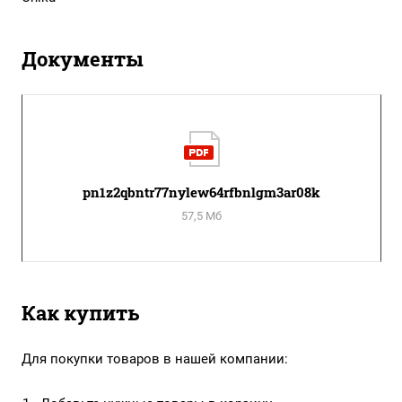
Документы
pn1z2qbntr77nylew64rfbnlgm3ar08k
57,5 Мб
Как купить
Для покупки товаров в нашей компании: