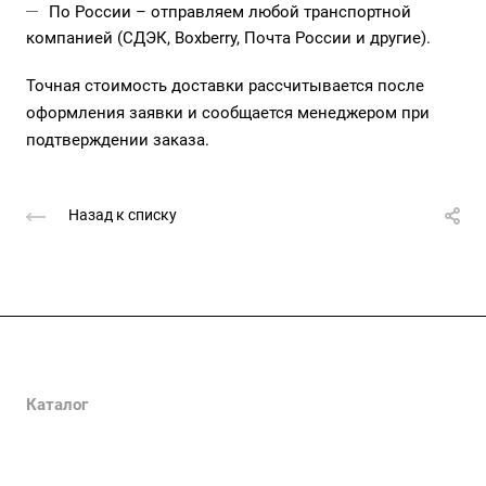
По России – отправляем любой транспортной
компанией (СДЭК, Boxberry, Почта России и другие).
Точная стоимость доставки рассчитывается после
оформления заявки и сообщается менеджером при
подтверждении заказа.
Назад к списку
Компания
О компании
Каталог
Сертификаты
Клеммы
Как купить
Вопрос-ответ
Наконечники
Политика конфиденциальности