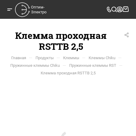
Оптим-

Электро
Клемма проходная
RSTTB 2,5
—
—
—
—
Главная
Продукты
Клеммы
Клеммы Chiku
—
—
Пружинные клеммы Chiku
Пружинные клеммы RST
Клемма проходная RSTTB 2,5