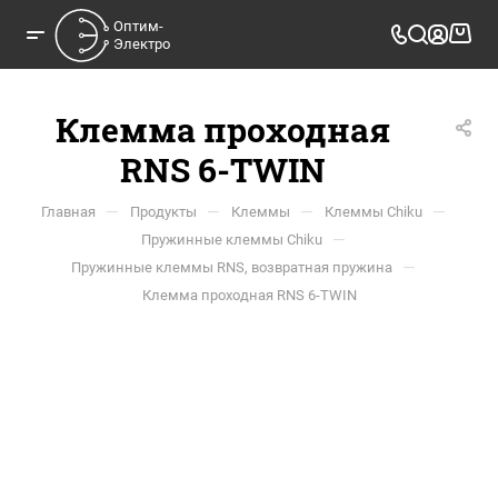
Оптим-

Электро
Клемма проходная
RNS 6-TWIN
—
—
—
—
Главная
Продукты
Клеммы
Клеммы Chiku
—
Пружинные клеммы Chiku
—
Пружинные клеммы RNS, возвратная пружина
Клемма проходная RNS 6-TWIN