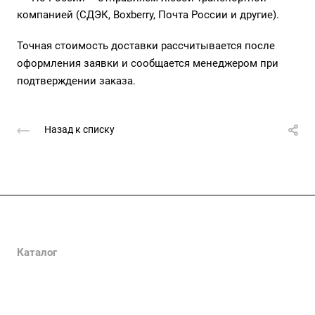
компанией (СДЭК, Boxberry, Почта России и другие).
Точная стоимость доставки рассчитывается после
оформления заявки и сообщается менеджером при
подтверждении заказа.
Назад к списку
Компания
О компании
Каталог
Сертификаты
Клеммы
Как купить
Вопрос-ответ
Наконечники
Политика конфиденциальности
Статьи
Реквизиты