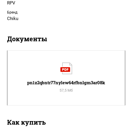
RPV
Бренд
Chiku
Документы
pn1z2qbntr77nylew64rfbnlgm3ar08k
57,5 Мб
Как купить