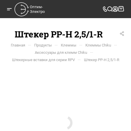
Оптим-

Электро
Штекер PP-H 2,5/1-R
—
—
—
—
Главная
Продукты
Клеммы
Клеммы Chiku
—
Аксессуары для клемм Chiku
—
Штекерные вставки для серии RPV
Штекер PP-H 2,5/1-R