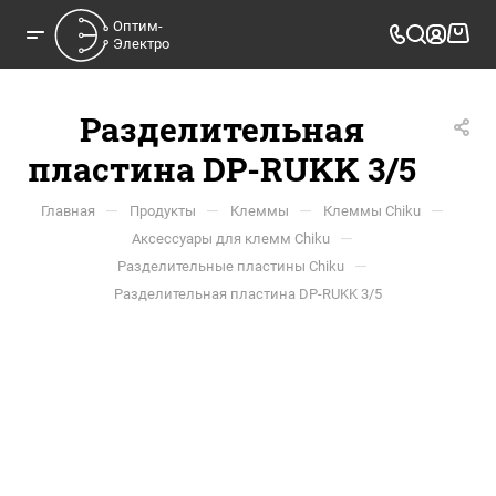
Оптим-

Электро
Разделительная
пластина DP-RUKK 3/5
—
—
—
—
Главная
Продукты
Клеммы
Клеммы Chiku
—
Аксессуары для клемм Chiku
—
Разделительные пластины Chiku
Разделительная пластина DP-RUKK 3/5