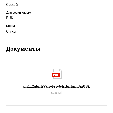
Серый
Для серии клемм
RUK
Бренд
Chiku
Документы
pn1z2qbntr77nylew64rfbnlgm3ar08k
57,5 Мб