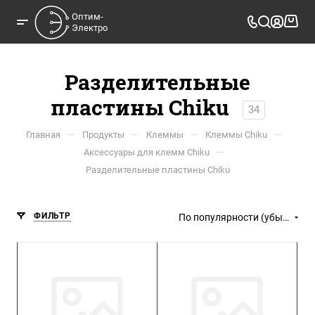
Оптим-

Электро
Разделительные
пластины Chiku
34
—
—
—
—
Главная
Продукты
Клеммы
Клеммы Chiku
—
Аксессуары для клемм Chiku
Разделительные пластины Chiku
ФИЛЬТР
По популярности (убывание)