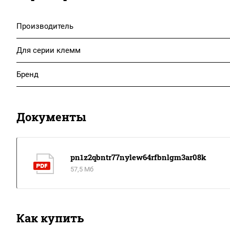
Производитель
Для серии клемм
Бренд
Документы
pn1z2qbntr77nylew64rfbnlgm3ar08k
57,5 Мб
Как купить