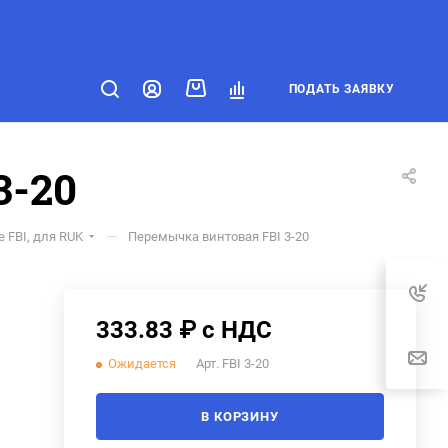
ПОДАТЬ ЗАЯВКУ
3-20
—
 FBI, для RUK
Перемычка винтовая FBI 3-20
333.83 ₽ с НДС
Ожидается
Арт.
FBI 3-20
В КОРЗИНУ