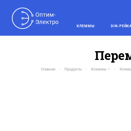
Оптим-

Электро
КЛЕММЫ
DIN-РЕЙК
Перем
—
—
—
Главная
Продукты
Клеммы
Клемм