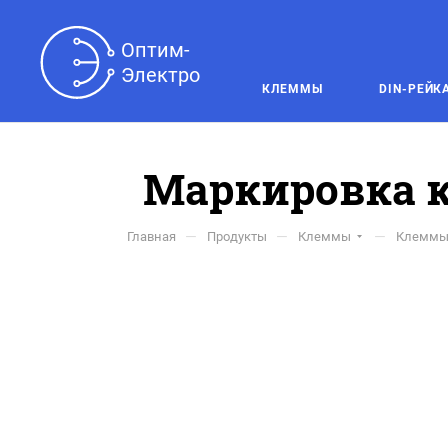
Оптим-

Электро
КЛЕММЫ
DIN-РЕЙК
Маркировка к
—
—
—
Главная
Продукты
Клеммы
Клеммы 