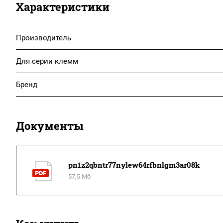
Характеристики
Производитель
Для серии клемм
Бренд
Документы
pn1z2qbntr77nylew64rfbnlgm3ar08k
57,5 Мб