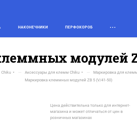
А
НАКОНЕЧНИКИ
ПЕРФОКОРОБ
леммных модулей ZB 
—
—
Chiku
Аксессуары для клемм Chiku
Маркировка для клемм
Маркировка клеммных модулей ZB 5 (V/41-50)
Цена действительна только для интернет-
магазина и может отличаться от цен в
розничных магазинах