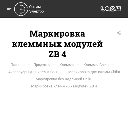
Оптим-

Электро
Маркировка
клеммных модулей
ZB 4
—
—
—
—
Главная
Продукты
Клеммы
Клеммы Chiku
—
Аксессуары для клемм Chiku
Маркировка для клемм Chiku
—
—
Маркировка без надписей Chiku
Маркировка клеммных модулей ZB 4