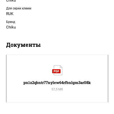
Chiku
Для серии клемм
RUK
Бренд
Chiku
Документы
pn1z2qbntr77nylew64rfbnlgm3ar08k
57,5 Мб