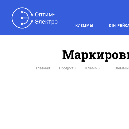
Оптим-

Электро
КЛЕММЫ
DIN-РЕЙК
Маркиров
—
—
—
Главная
Продукты
Клеммы
Клеммы 