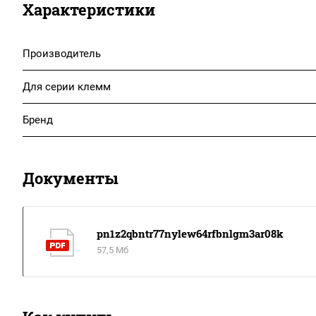
Характеристики
Производитель
Для серии клемм
Бренд
Документы
pn1z2qbntr77nylew64rfbnlgm3ar08k
57,5 Мб