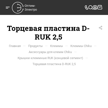
Оптим-

Электро
Торцевая пластина D-
RUK 2,5
—
—
—
—
Главная
Продукты
Клеммы
Клеммы Chiku
—
Аксессуары для клемм Chiku
—
Крышки клеммные RUK (концевой сегмент)
Торцевая пластина D-RUK 2,5