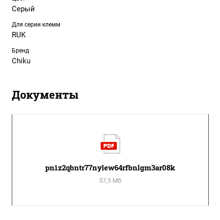
Серый
Для серии клемм
RUK
Бренд
Chiku
Документы
pn1z2qbntr77nylew64rfbnlgm3ar08k
57,5 Мб