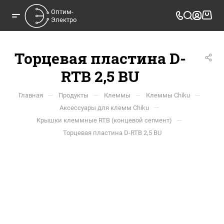
Оптим-

Электро
Торцевая пластина D-
RTB 2,5 BU
—
—
—
—
Главная
Продукты
Клеммы
Клеммы Chiku
—
Аксессуары для клемм Chiku
—
Крышки клеммные RTB (концевой сегмент)
Торцевая пластина D-RTB 2,5 BU