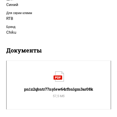
Синий
Для серии клемм
RTB
Бренд
Chiku
Документы
pn1z2qbntr77nylew64rfbnlgm3ar08k
57,5 Мб