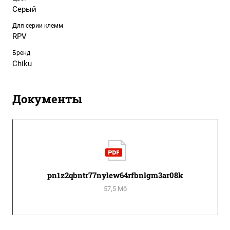
Серый
Для серии клемм
RPV
Бренд
Chiku
Документы
pn1z2qbntr77nylew64rfbnlgm3ar08k
57,5 Мб