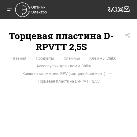
Оптим-

Электро
Торцевая пластина D-
RPVTT 2,5S
—
—
—
—
Главная
Продукты
Клеммы
Клеммы Chiku
—
Аксессуары для клемм Chiku
—
Крышки клеммные RPV (концевой сегмент)
Торцевая пластина D-RPVTT 2,5S