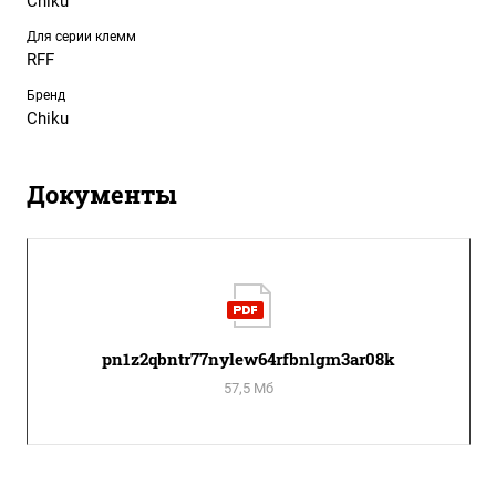
Chiku
Для серии клемм
RFF
Бренд
Chiku
Документы
pn1z2qbntr77nylew64rfbnlgm3ar08k
57,5 Мб