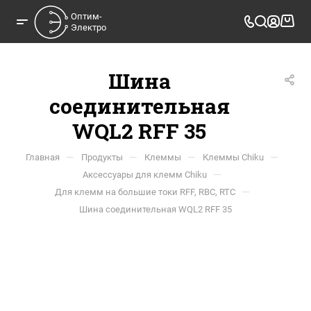
Оптим-

Электро
Шина
соединительная
WQL2 RFF 35
—
—
—
—
Главная
Продукты
Клеммы
Клеммы Chiku
—
Аксессуары для клемм Chiku
—
Для клемм на большие токи RFF, RBC, RTC
Шина соединительная WQL2 RFF 35