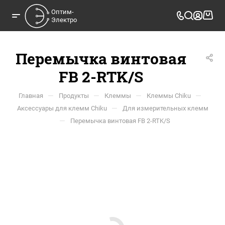
Оптим-

Электро
Перемычка винтовая
FB 2-RTK/S
—
—
—
—
Главная
Продукты
Клеммы
Клеммы Chiku
—
Аксессуары для клемм Chiku
Для измерительных клемм
—
Перемычка винтовая FB 2-RTK/S