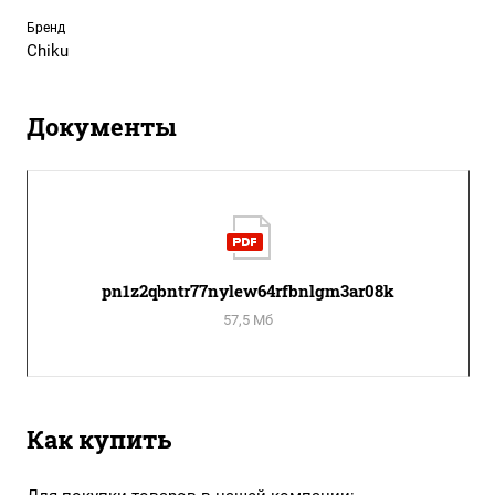
Бренд
Chiku
Документы
pn1z2qbntr77nylew64rfbnlgm3ar08k
57,5 Мб
Как купить