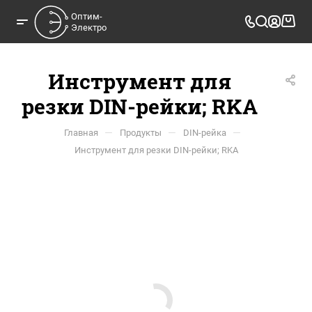
Оптим-

Электро
Инструмент для
резки DIN-рейки; RKA
—
—
—
Главная
Продукты
DIN-рейка
Инструмент для резки DIN-рейки; RKA